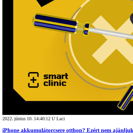
2022. június 10.
14:40:12
U
Laci
iPhone akkumulátorcsere otthon? Ezért nem ajánljuk