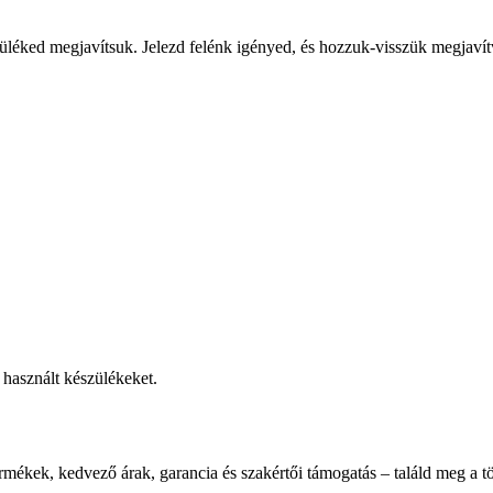
üléked megjavítsuk. Jelezd felénk igényed, és hozzuk-visszük megjavít
használt készülékeket.
rmékek, kedvező árak, garancia és szakértői támogatás – találd meg a tö