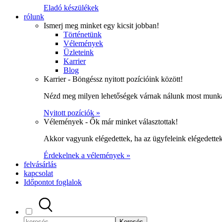
Eladó készülékek
rólunk
Ismerj meg minket egy kicsit jobban!
Történetünk
Vélemények
Üzleteink
Karrier
Blog
Karrier - Böngéssz nyitott pozícióink között!
Nézd meg milyen lehetőségek várnak nálunk most munka
Nyitott pozíciók »
Vélemények - Ők már minket választottak!
Akkor vagyunk elégedettek, ha az ügyfeleink elégedett
Érdekelnek a vélemények »
felvásárlás
kapcsolat
Időpontot foglalok
Keresés