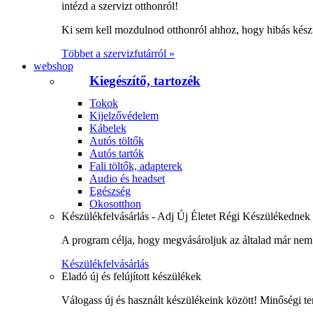
intézd a szervizt otthonról!
Ki sem kell mozdulnod otthonról ahhoz, hogy hibás kész
Többet a szervizfutárról »
webshop
Kiegészítő, tartozék
Tokok
Kijelzővédelem
Kábelek
Autós töltők
Autós tartók
Fali töltők, adapterek
Audio és headset
Egészség
Okosotthon
Készülékfelvásárlás - Adj Új Életet Régi Készülékednek
A program célja, hogy megvásároljuk az általad már nem 
Készülékfelvásárlás
Eladó új és felújított készülékek
Válogass új és használt készülékeink között! Minőségi te