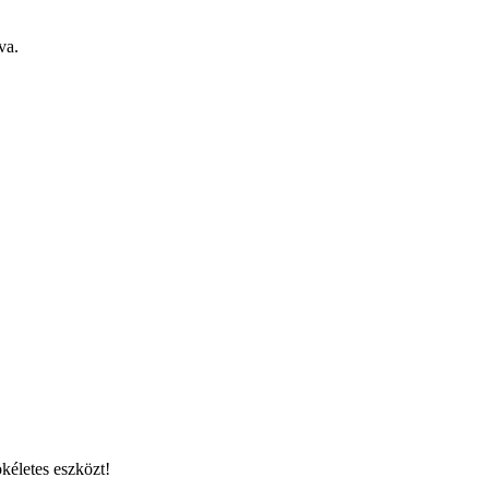
va.
kéletes eszközt!