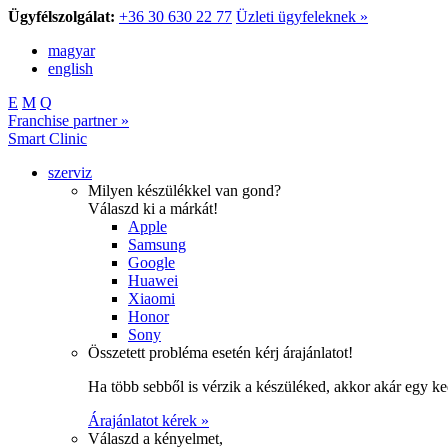
Ügyfélszolgálat:
+36 30 630 22 77
Üzleti ügyfeleknek »
magyar
english
E
M
Q
Franchise partner »
Smart Clinic
szerviz
Milyen készülékkel van gond?
Válaszd ki a márkát!
Apple
Samsung
Google
Huawei
Xiaomi
Honor
Sony
Összetett probléma esetén kérj árajánlatot!
Ha több sebből is vérzik a készüléked, akkor akár egy k
Árajánlatot kérek »
Válaszd a kényelmet,