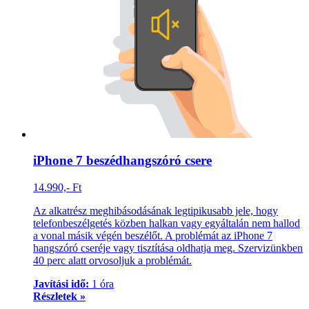
iPhone 7 beszédhangszóró csere
14.990,- Ft
Az alkatrész meghibásodásának legtipikusabb jele, hogy
telefonbeszélgetés közben halkan vagy egyáltalán nem hallod
a vonal másik végén beszélőt. A problémát az iPhone 7
hangszóró cseréje vagy tisztítása oldhatja meg. Szervizünkben
40 perc alatt orvosoljuk a problémát.
Javítási idő:
1 óra
Részletek »