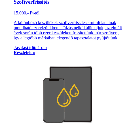
Szoftverfrissítés
15.000,- Ft-tól
A különböző készülékek szoftverfrissítése rutinfeladatnak
mondható szervizünkben. Túlzás nélkül állíthatjuk, az elmúlt
évek során több ezer készüléken frissítettünk már szoftvert,
így a legtöbb márkában elegendő tapasztalatot gyűjtöttünk.
Javítási idő:
1 óra
Részletek »