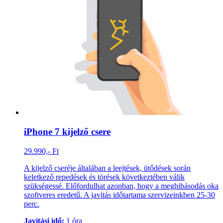
iPhone 7 kijelző csere
29.990,- Ft
A kijelző cseréje általában a leejtések, ütődések során
keletkező repedések és törések következtében válik
szükségessé. Előfordulhat azonban, hogy a meghibásodás oka
szoftveres eredetű. A javítás időtartama szervizeinkben 25-30
perc.
Javítási idő:
1 óra