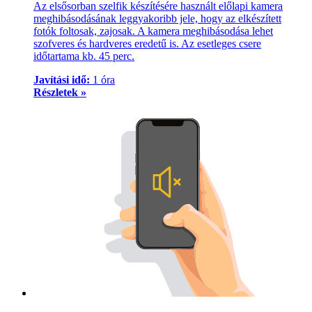
Az elsősorban szelfik készítésére használt előlapi kamera
meghibásodásának leggyakoribb jele, hogy az elkészített
fotók foltosak, zajosak. A kamera meghibásodása lehet
szofveres és hardveres eredetű is. Az esetleges csere
időtartama kb. 45 perc.
Javítási idő:
1 óra
Részletek »