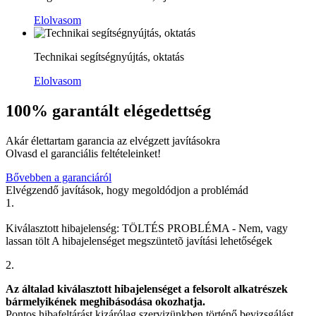
Elolvasom
Technikai segítségnyújtás, oktatás
Elolvasom
100% garantált elégedettség
Akár élettartam garancia az elvégzett javításokra
Olvasd el garanciális feltételeinket!
Bővebben a garanciáról
Elvégzendő javítások, hogy megoldódjon a problémád
1.
Kiválasztott hibajelenség:
TÖLTÉS PROBLÉMA
-
Nem, vagy
lassan tölt
A hibajelenséget megszüntetõ javítási lehetőségek
2.
Az általad kiválasztott hibajelenséget a felsorolt alkatrészek
bármelyikének meghibásodása okozhatja.
Pontos hibafeltárást kizárólag szervizünkben történő bevizsgálást