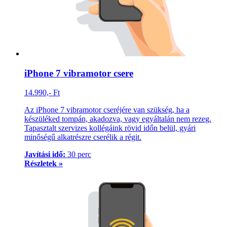
iPhone 7 vibramotor csere
14.990,- Ft
Az iPhone 7 vibramotor cseréjére van szükség, ha a
készüléked tompán, akadozva, vagy egyáltalán nem rezeg.
Tapasztalt szervizes kollégáink rövid időn belül, gyári
minőségű alkatrészre cserélik a régit.
Javítási idő:
30 perc
Részletek »