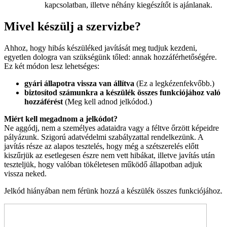
kapcsolatban, illetve néhány kiegészítőt is ajánlanak.
Mivel készülj a szervizbe?
Ahhoz, hogy hibás készüléked javítását meg tudjuk kezdeni,
egyetlen dologra van szükségünk tőled: annak hozzáférhetőségére.
Ez két módon lesz lehetséges:
gyári állapotra vissza van állítva
(Ez a legkézenfekvőbb.)
biztosítod számunkra a készülék összes funkciójához való
hozzáférést
(Meg kell adnod jelkódod.)
Miért kell megadnom a jelkódot?
Ne aggódj, nem a személyes adataidra vagy a féltve őrzött képeidre
pályázunk. Szigorú adatvédelmi szabályzattal rendelkezünk. A
javítás része az alapos tesztelés, hogy még a szétszerelés előtt
kiszűrjük az esetlegesen észre nem vett hibákat, illetve javítás után
teszteljük, hogy valóban tökéletesen működő állapotban adjuk
vissza neked.
Jelkód hiányában nem férünk hozzá a készülék összes funkciójához.