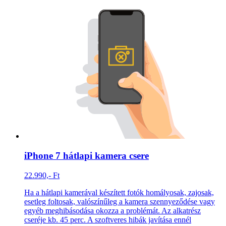
iPhone 7 hátlapi kamera csere
22.990,- Ft
Ha a hátlapi kamerával készített fotók homályosak, zajosak,
esetleg foltosak, valószínűleg a kamera szennyeződése vagy
egyéb meghibásodása okozza a problémát. Az alkatrész
cseréje kb. 45 perc. A szoftveres hibák javítása ennél