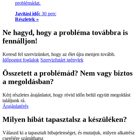
problémádat.
Javítási idő:
30 perc
Részletek »
Ne hagyd, hogy a probléma továbbra is
fennálljon!
Keresd fel szervizünket, hogy az élet újra menjen tovább.
Időpontot foglalok
Szervizfutárt igénylek
Összetett a problémád? Nem vagy biztos
a megoldásban?
Kérj részletes árajánlatot, hogy rövid időn belül együtt megoldást
találjunk rá.
Árajánlatérés
Milyen hibát tapasztalsz a készüléken?
Válaszd ki a tapasztalt hibajelenséget, és mutatjuk, milyen alkatrész
cseréjére számíthatsz