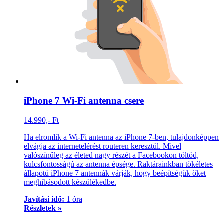
iPhone 7 Wi-Fi antenna csere
14.990,- Ft
Ha elromlik a Wi-Fi antenna az iPhone 7-ben, tulajdonképpen
elvágja az internetelérést routeren keresztül. Mivel
valószínűleg az életed nagy részét a Facebookon töltöd,
kulcsfontosságú az antenna épsége. Raktárainkban tökéletes
állapotú iPhone 7 antennák várják, hogy beépítségük őket
meghibásodott készülékedbe.
Javítási idő:
1 óra
Részletek »