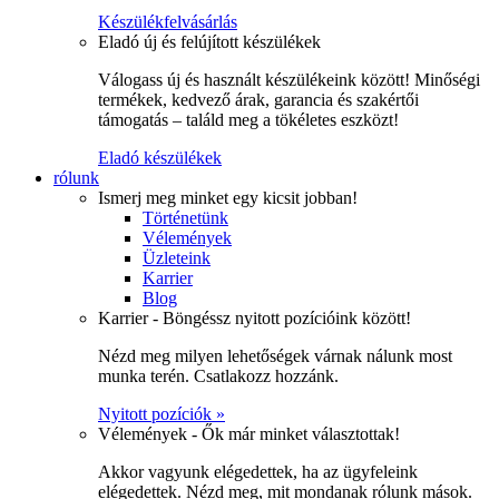
Készülékfelvásárlás
Eladó új és felújított készülékek
Válogass új és használt készülékeink között! Minőségi
termékek, kedvező árak, garancia és szakértői
támogatás – találd meg a tökéletes eszközt!
Eladó készülékek
rólunk
Ismerj meg minket egy kicsit jobban!
Történetünk
Vélemények
Üzleteink
Karrier
Blog
Karrier - Böngéssz nyitott pozícióink között!
Nézd meg milyen lehetőségek várnak nálunk most
munka terén. Csatlakozz hozzánk.
Nyitott pozíciók »
Vélemények - Ők már minket választottak!
Akkor vagyunk elégedettek, ha az ügyfeleink
elégedettek. Nézd meg, mit mondanak rólunk mások.