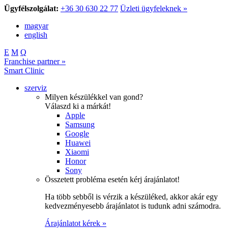
Ügyfélszolgálat:
+36 30 630 22 77
Üzleti ügyfeleknek »
magyar
english
E
M
Q
Franchise partner »
Smart Clinic
szerviz
Milyen készülékkel van gond?
Válaszd ki a márkát!
Apple
Samsung
Google
Huawei
Xiaomi
Honor
Sony
Összetett probléma esetén kérj árajánlatot!
Ha több sebből is vérzik a készüléked, akkor akár egy
kedvezményesebb árajánlatot is tudunk adni számodra.
Árajánlatot kérek »