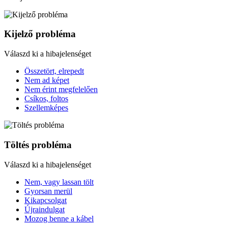
Kijelző probléma
Válaszd ki a hibajelenséget
Összetört, elrepedt
Nem ad képet
Nem érint megfelelően
Csíkos, foltos
Szellemképes
Töltés probléma
Válaszd ki a hibajelenséget
Nem, vagy lassan tölt
Gyorsan merül
Kikapcsolgat
Újraindulgat
Mozog benne a kábel