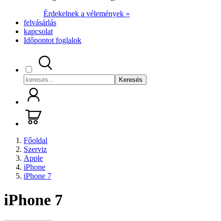
Érdekelnek a vélemények »
felvásárlás
kapcsolat
Időpontot foglalok
Keresés
Főoldal
Szerviz
Apple
iPhone
iPhone 7
iPhone 7