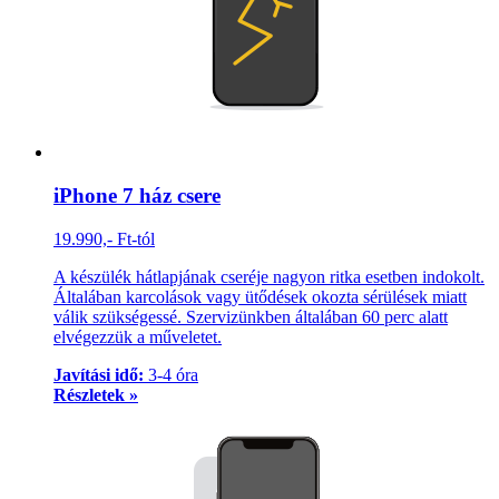
iPhone 7 ház csere
19.990,- Ft-tól
A készülék hátlapjának cseréje nagyon ritka esetben indokolt.
Általában karcolások vagy ütődések okozta sérülések miatt
válik szükségessé. Szervizünkben általában 60 perc alatt
elvégezzük a műveletet.
Javítási idő:
3-4 óra
Részletek »