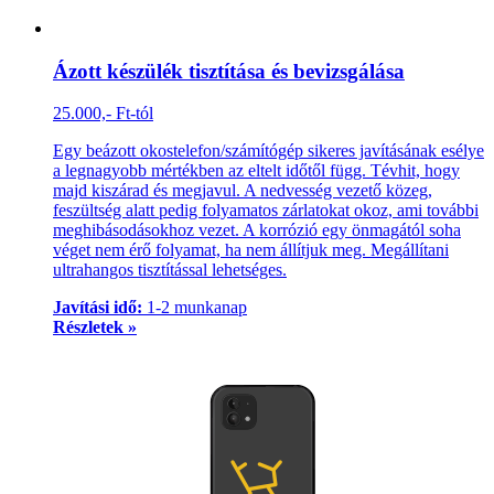
Ázott készülék tisztítása és bevizsgálása
25.000,- Ft-tól
Egy beázott okostelefon/számítógép sikeres javításának esélye
a legnagyobb mértékben az eltelt időtől függ. Tévhit, hogy
majd kiszárad és megjavul. A nedvesség vezető közeg,
feszültség alatt pedig folyamatos zárlatokat okoz, ami további
meghibásodásokhoz vezet. A korrózió egy önmagától soha
véget nem érő folyamat, ha nem állítjuk meg. Megállítani
ultrahangos tisztítással lehetséges.
Javítási idő:
1-2 munkanap
Részletek »