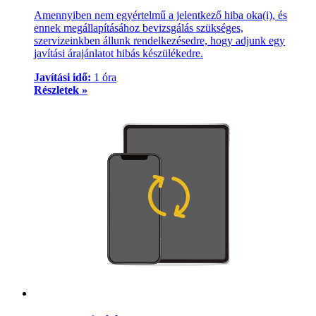
Amennyiben nem egyértelmű a jelentkező hiba oka(i), és
ennek megállapításához bevizsgálás szükséges,
szervizeinkben állunk rendelkezésedre, hogy adjunk egy
javítási árajánlatot hibás készülékedre.
Javítási idő:
1 óra
Részletek »