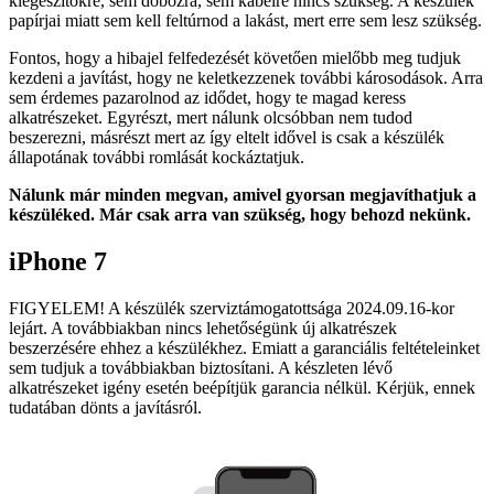
kiegészítőkre, sem dobozra, sem kábelre nincs szükség. A készülék
papírjai miatt sem kell feltúrnod a lakást, mert erre sem lesz szükség.
Fontos, hogy a hibajel felfedezését követően mielőbb meg tudjuk
kezdeni a javítást, hogy ne keletkezzenek további károsodások. Arra
sem érdemes pazarolnod az idődet, hogy te magad keress
alkatrészeket. Egyrészt, mert nálunk olcsóbban nem tudod
beszerezni, másrészt mert az így eltelt idővel is csak a készülék
állapotának további romlását kockáztatjuk.
Nálunk már minden megvan, amivel gyorsan megjavíthatjuk a
készüléked. Már csak arra van szükség, hogy behozd nekünk.
iPhone 7
FIGYELEM! A készülék szerviztámogatottsága 2024.09.16-kor
lejárt. A továbbiakban nincs lehetőségünk új alkatrészek
beszerzésére ehhez a készülékhez. Emiatt a garanciális feltételeinket
sem tudjuk a továbbiakban biztosítani. A készleten lévő
alkatrészeket igény esetén beépítjük garancia nélkül. Kérjük, ennek
tudatában dönts a javításról.