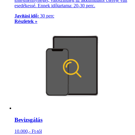
töltésmennyiséget, valószínűleg az akkumulátor cseréje vált
esedékessé. Ennek időtartama: 20-30 perc.
Javítási idő:
30 perc
Részletek »
Bevizsgálás
10.000,- Ft-tól