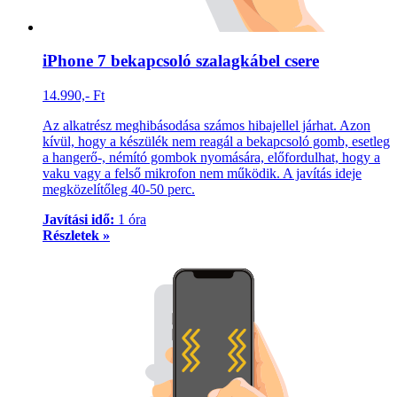
iPhone 7 bekapcsoló szalagkábel csere
14.990,- Ft
Az alkatrész meghibásodása számos hibajellel járhat. Azon
kívül, hogy a készülék nem reagál a bekapcsoló gomb, esetleg
a hangerő-, némító gombok nyomására, előfordulhat, hogy a
vaku vagy a felső mikrofon nem működik. A javítás ideje
megközelítőleg 40-50 perc.
Javítási idő:
1 óra
Részletek »