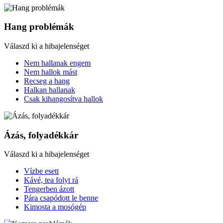
Hang problémák
Válaszd ki a hibajelenséget
Nem hallanak engem
Nem hallok mást
Recseg a hang
Halkan hallanak
Csak kihangosítva hallok
Ázás, folyadékkár
Válaszd ki a hibajelenséget
Vízbe esett
Kávé, tea folyt rá
Tengerben ázott
Pára csapódott le benne
Kimosta a mosógép