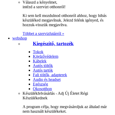
Válaszd a kényelmet,
intézd a szervizt otthonról!
Ki sem kell mozdulnod otthonról ahhoz, hogy hibás
készüléked megjavítsuk. Jelezd felénk igényed, és
hozzuk-visszük megjavítva.
Többet a szervizfutárról »
webshop
Kiegészítő, tartozék
Tokok
Kijelzővédelem
Kábelek
Autós töltők
Autós tartók
Fali töltők, adapterek
Audio és headset
Egészség
Okosotthon
Készülékfelvásárlás - Adj Új Életet Régi
Készülékednek
A program célja, hogy megvásároljuk az általad már
nem használt készülékeket.