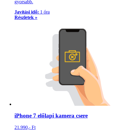
gyorsabb.
Javítási idő:
1 óra
Részletek »
iPhone 7 előlapi kamera csere
21.990,- Ft