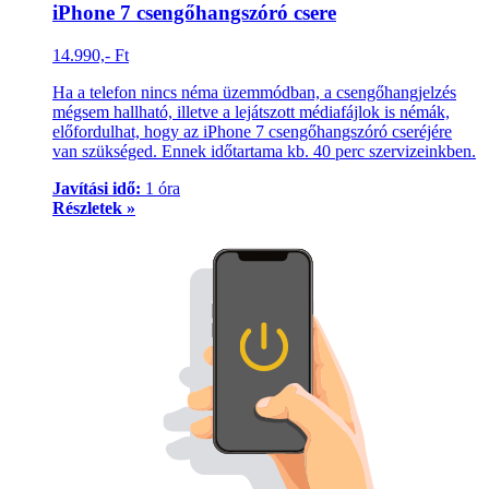
iPhone 7 csengőhangszóró csere
14.990,- Ft
Ha a telefon nincs néma üzemmódban, a csengőhangjelzés
mégsem hallható, illetve a lejátszott médiafájlok is némák,
előfordulhat, hogy az iPhone 7 csengőhangszóró cseréjére
van szükséged. Ennek időtartama kb. 40 perc szervizeinkben.
Javítási idő:
1 óra
Részletek »