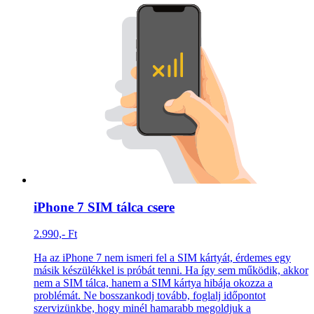
iPhone 7 SIM tálca csere
2.990,- Ft
Ha az iPhone 7 nem ismeri fel a SIM kártyát, érdemes egy
másik készülékkel is próbát tenni. Ha így sem működik, akkor
nem a SIM tálca, hanem a SIM kártya hibája okozza a
problémát. Ne bosszankodj tovább, foglalj időpontot
szervizünkbe, hogy minél hamarabb megoldjuk a