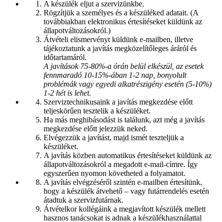
A készülék eljut a szervizünkbe.
Rögzítjük a személyes és a készüléked adatait. (A
továbbiakban elektronikus értesítéseket küldünk az
állapotváltozásokról.)
Átvételi elismervényt küldünk e-mailben, illetve
tájékoztatunk a javítás megközelítőleges áráról és
időtartamáról.
A javítások 75-80%-a órán belül elkészül, az esetek
fennmaradó 10-15%-ában 1-2 nap, bonyolult
problémák vagy egyedi alkatrészigény esetén (5-10%)
1-2 hét is lehet.
Szerviztechnikusaink a javítás megkezdése előtt
teljeskörűen tesztelik a készüléket.
Ha más meghibásodást is találunk, azt még a javítás
megkezdése előtt jelezzük neked.
Elvégezzük a javítást, majd ismét teszteljük a
készüléket.
A javítás közben automatikus értesítéseket küldünk az
állapotváltozásokról a megadott e-mail-címre. Így
egyszerűen nyomon követheted a folyamatot.
A javítás elvégzéséről szintén e-mailben értesítünk,
hogy a készülék átvehető – vagy futárrendelés esetén
átadtuk a szervizfutárnak.
Átvételkor kollégáink a megjavított készülék mellett
hasznos tanácsokat is adnak a készülékhasználattal